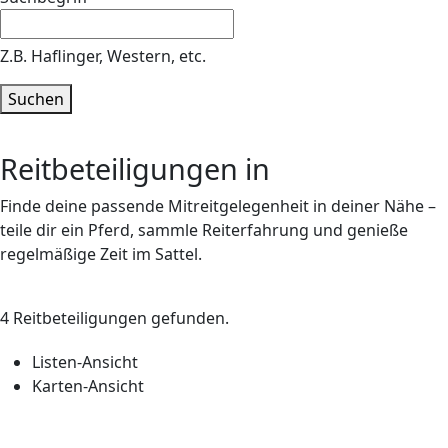
Z.B. Haflinger, Western, etc.
Suchen
Reitbeteiligungen in
Finde deine passende Mitreitgelegenheit in deiner Nähe –
teile dir ein Pferd, sammle Reiterfahrung und genieße
regelmäßige Zeit im Sattel.
4 Reitbeteiligungen gefunden.
Listen-Ansicht
Karten-Ansicht